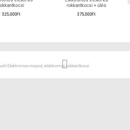
rokkantkocsi
rokkantkocsi + ülés
325,000
Ft
375,000
Ft
autó
Elektromos moped, elektromos rokkantkocsi